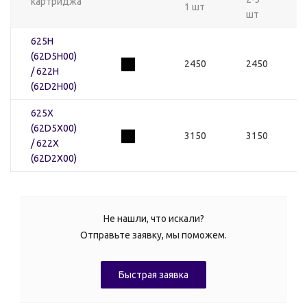
картриджа
1 шт
шт
625H
(62D5H00)
2450
2450
/ 622H
(62D2H00)
625X
(62D5X00)
3150
3150
/ 622X
(62D2X00)
Не нашли, что искали?
Отправьте заявку, мы поможем.
Быстрая заявка