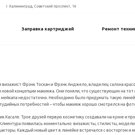
г. Калининград, Советский проспект, 16
Заправка картриджей
Ремонт техни
и визажист Фрэнк Тоскан и Фрэнк Анджело, владелец салона крас
 новой концепции макияжа. Они поняли, что существующих на тот
я мейкапа недостаточно. Необходимо было придумать такую линей
тудийных потребностей – чтобы макияж хорошо смотрелся на фот
ик Касале. Трое друзей первую косметику создавали на кухне и пр
 Клиентура появилась моментально: визажисты, стилисты, модели
кторы. Каждый новый цвет в линейке встречался с восторгом и м