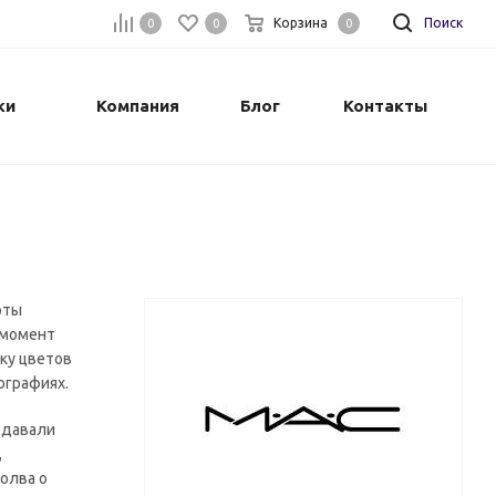
Корзина
Поиск
0
0
0
ки
Компания
Блог
Контакты
оты
 момент
ку цветов
ографиях.
одавали
,
олва о