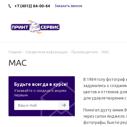
+7 (4012) 64-00-64
Заказать звонок
Главная
-
Справочная информация
-
Производители
-
MAC
MAC
В 1984 голу фотограф 
Будьте всегда в курсе!
задумались о создании
Узнавайте о скидках и акциях
цветов и оттенков дл
первым
для удовлетворения с
Помогал дуэту химик В
через салон Анджело.
фотографы, бьюти-реда