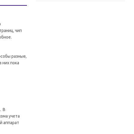
о
траниц, чип
обное.
особы разные,
 них пока
. В
изма учета
й аппарат