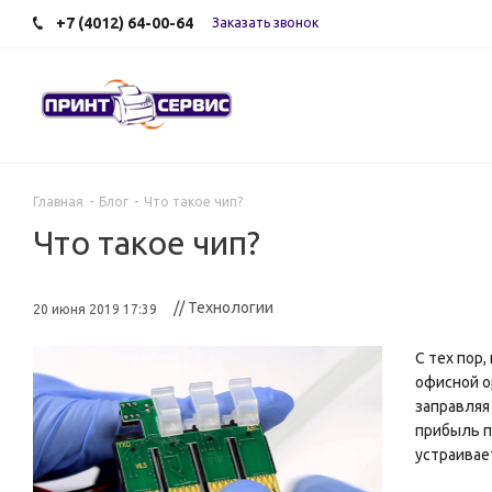
+7 (4012) 64-00-64
Заказать звонок
Главная
-
Блог
-
Что такое чип?
Что такое чип?
// Технологии
20 июня 2019 17:39
С тех пор
офисной о
заправляя
прибыль п
устраивае