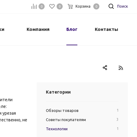
Корзина
Поиск
0
0
0
ки
Компания
Блог
Контакты
Категории
дители
еле:
Обзоры товаров
1
м урезая
ественно, не
Советы покупателям
3
Технологии
1