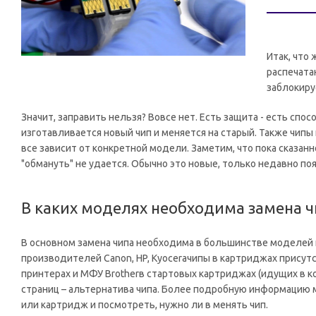
Итак, что
распечата
заблокиру
Значит, заправить нельзя? Вовсе нет. Есть защита - есть спо
изготавливается новый чип и меняется на старый. Также чипы
все зависит от конкретной модели. Заметим, что пока сказан
"обмануть" не удается. Обычно это новые, только недавно по
В каких моделях необходима замена ч
В основном замена чипа необходима в большинстве моделей ком
производителей Canon, HP, Kyoceraчипы в картриджах присутс
принтерах и МФУ Brotherв стартовых картриджах (идущих в к
страниц – альтернатива чипа. Более подробную информацию м
или картридж и посмотреть, нужно ли в менять чип.