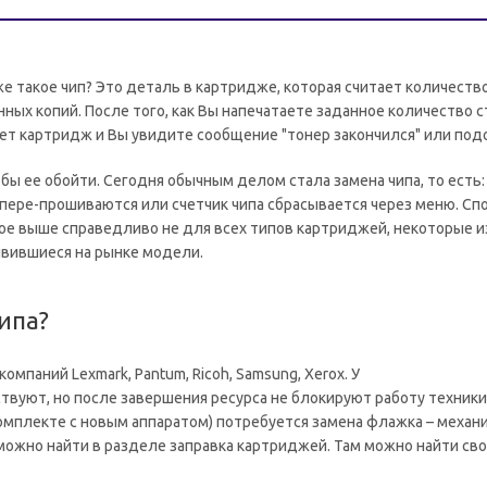
 же такое чип? Это деталь в картридже, которая считает количеств
нных копий. После того, как Вы напечатаете заданное количество с
ет картридж и Вы увидите сообщение "тонер закончился" или под
собы ее обойти. Сегодня обычным делом стала замена чипа, то есть:
 пере-прошиваются или счетчик чипа сбрасывается через меню. Сп
ное выше справедливо не для всех типов картриджей, некоторые из
явившиеся на рынке модели.
ипа?
паний Lexmark, Pantum, Ricoh, Samsung, Xerox. У
твуют, но после завершения ресурса не блокируют работу техники
омплекте с новым аппаратом) потребуется замена флажка – механ
ожно найти в разделе заправка картриджей. Там можно найти сво