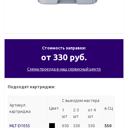
Стоимость заправки:
от 330 руб.
Схема проезда в наш сервисный центр
Подходят картриджи:
С выездом мастера
Артикул
Цвет
в СЦ
1
2-3
от 4
картриджа
шт
шт
шт
MLT-D105S
650
550
550
550