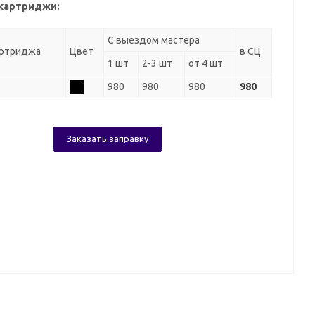
картриджи:
С выездом мастера
артриджа
Цвет
в СЦ
1 шт
2-3 шт
от 4 шт
980
980
980
980
Заказать заправку