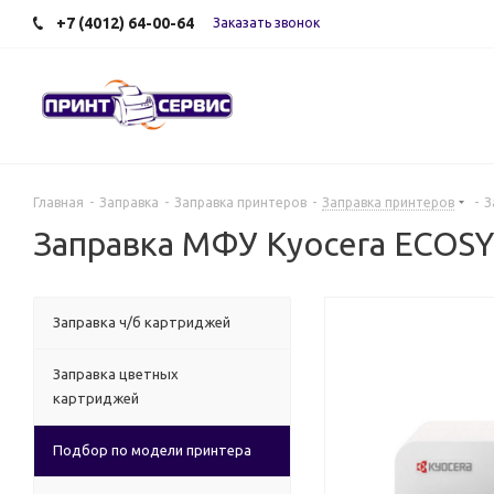
+7 (4012) 64-00-64
Заказать звонок
Главная
-
Заправка
-
Заправка принтеров
-
Заправка принтеров
-
З
Заправка МФУ Kyocera ECOS
Заправка ч/б картриджей
Заправка цветных
картриджей
Подбор по модели принтера