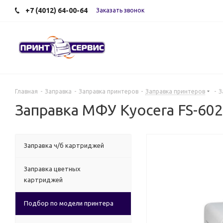
+7 (4012) 64-00-64
Заказать звонок
Главная
-
Заправка
-
Заправка принтеров
-
Заправка принтеров
-
З
Заправка МФУ Kyocera FS-60
Заправка ч/б картриджей
Заправка цветных
картриджей
Подбор по модели принтера